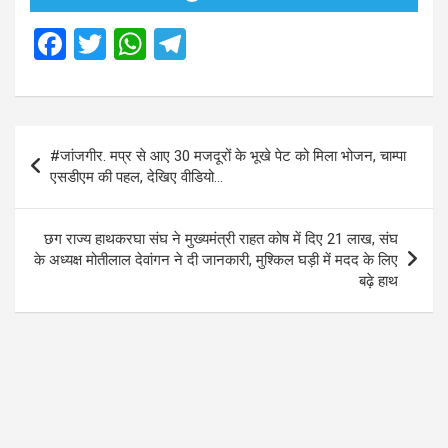
F
T
W
T
a
wi
h
el
ce
tt
at
e
b
er
s
gr
Post
#जांजगीर. मप्र से आए 30 मजदूरों के भूखे पेट को मिला भोजन, चाम्पा
o
A
a
navigation
एसडीएम की पहल, देखिए वीडियो…
o
p
m
k
p
छग राज्य हाथकरघा संघ ने मुख्यमंत्री राहत कोष में दिए 21 लाख, संघ
के अध्यक्ष मोतीलाल देवांगन ने दी जानकारी, मुश्किल घड़ी में मदद के लिए
बढ़े हाथ