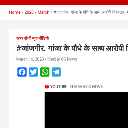
Home
2020
March
#जांजगीर. गांजा के पौधे के साथ आरोपी गिरफ्तार, 
खबर सीजी न्यूज़ वीडियो
#जांजगीर. गांजा के पौधे के साथ आरोपी 
March 16, 2020
Khabar CG News
F
T
W
T
a
wi
h
el
ce
tt
at
e
b
er
s
gr
o
A
a
o
p
m
k
p