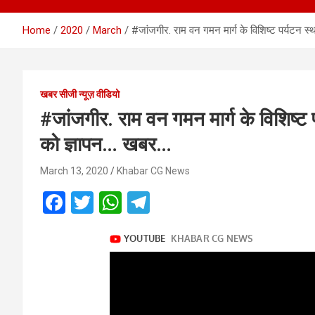
Home
2020
March
#जांजगीर. राम वन गमन मार्ग के विशिष्ट पर्यटन स्
खबर सीजी न्यूज़ वीडियो
#जांजगीर. राम वन गमन मार्ग के विशिष्ट प
को ज्ञापन… खबर…
March 13, 2020
Khabar CG News
F
T
W
T
a
wi
h
el
ce
tt
at
e
b
er
s
gr
o
A
a