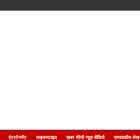
एंटरटेनमेंट
लाइफस्टाइल
खबर सीजी न्यूज़ वीडियो
सम्पादकीय-लेख