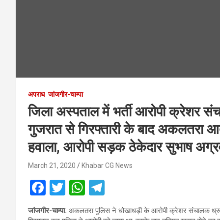
अपराध
जांजगीर-चाम्पा
जिला अस्पताल में भर्ती आरोपी क्रेशर स
गुजरात से गिरफ्तारी के बाद अकलतरा आत
हवाला, आरोपी सड़क ठेकेदार सुभाष अग्र
March 21, 2020
Khabar CG News
F
T
W
T
a
wi
h
el
जांजगीर-चाम्पा.
अकलतरा पुलिस ने धोखाधड़ी के आरोपी क्रेशर संचालक ध्रुव अग
ce
tt
at
e