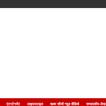
एंटरटेनमेंट
लाइफस्टाइल
खबर सीजी न्यूज़ वीडियो
सम्पादकीय-लेख