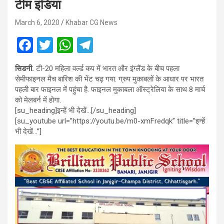
टीम इंडिया
March 6, 2020
Khabar CG News
F
T
W
T
a
wi
h
el
सिडनी.
टी-20 महिला वर्ल्ड कप में भारत और इंग्लैंड के बीच पहला
ce
tt
at
e
सेमीफाइनल मैच बारिश की भेंट चढ़ गया. ग्रुप मुकाबलों के आधार पर भारत
b
er
s
gr
पहली बार फाइनल में पहुंचा है. फाइनल मुकाबला ऑस्ट्रेलिया के साथ 8 मार्च
को मेलबर्न में होगा.
o
A
a
[su_heading]इन्हें भी देखें…[/su_heading]
o
p
m
[su_youtube url=”https://youtu.be/m0-xmFredqk” title=”इन्हें
भी देखें…”]
k
p