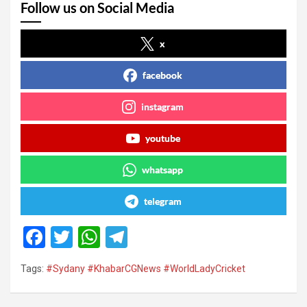
Follow us on Social Media
x
facebook
instagram
youtube
whatsapp
telegram
F
T
W
T
a
wi
h
el
Tags:
#Sydany #KhabarCGNews #WorldLadyCricket
ce
tt
at
e
b
er
s
gr