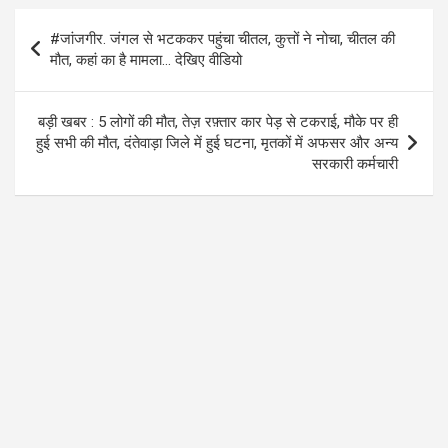
o
A
a
Post
#जांजगीर. जंगल से भटककर पहुंचा चीतल, कुत्तों ने नोचा, चीतल की
o
p
m
navigation
मौत, कहां का है मामला… देखिए वीडियो
k
p
बड़ी खबर : 5 लोगों की मौत, तेज़ रफ़्तार कार पेड़ से टकराई, मौके पर ही
हुई सभी की मौत, दंतेवाड़ा जिले में हुई घटना, मृतकों में अफसर और अन्य
सरकारी कर्मचारी