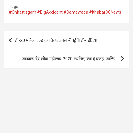
a
wi
h
el
Tags:
ce
tt
at
e
#Chhattisgarh #BigAccident #Dantewada #KhabarCGNews
b
er
s
gr
o
A
a
Post
o
p
m
टी-20 महिला वर्ल्ड कप के फाइनल में पहुंची टीम इंडिया
navigation
k
p
जाज्वल्य देव लोक महोत्सव-2020 स्थगित, क्या है वजह, जानिए…