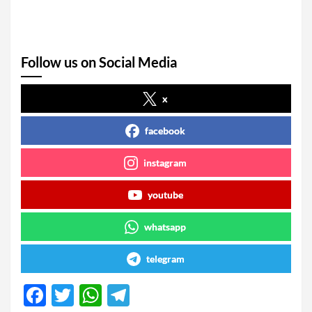
Follow us on Social Media
x
facebook
instagram
youtube
whatsapp
telegram
F
T
W
T