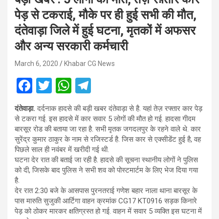
पेड़ से टकराई, मौके पर ही हुई सभी की मौत,
दंतेवाड़ा जिले में हुई घटना, मृतकों में अफसर
और अन्य सरकारी कर्मचारी
March 6, 2020
Khabar CG News
F
T
W
T
a
wi
h
el
दंतेवाड़ा.
दर्दनाक हादसे की बड़ी खबर दंतेवाड़ा से है. यहां तेज़ रफ्तार कार पेड़
ce
tt
at
e
से टकरा गई. इस हादसे में कार सवार 5 लोगों की मौत हो गई. हादसा गीदम
b
er
s
gr
बारसूर रोड की बताया जा रहा है. सभी मृतक जगदलपुर के रहने वाले थे. कार
सुरेंद्र कुमार ठाकुर के नाम से रजिस्टर्ड है. जिस कार से एक्सीडेंट हुई है, वह
o
A
a
पिछले साल ही नवंबर में खरीदी गई थी.
o
p
m
घटना देर रात की बताई जा रही है. हादसे की सूचना स्थानीय लोगों ने पुलिस
को दी, जिसके बाद पुलिस ने सभी शव को पोस्टमार्टम के लिए भेज दिया गया
k
p
है.
देर रात 2:30 बजे के आसपास पुरनतराई गणेश बहार नाला थाना बारसूर के
पास मारुति सुजुकी आर्टिगा वाहन क्रमांक CG17 KT0916 सड़क किनारे
पेड़ को ठोकर मारकर क्षतिग्रस्त हो गई. वाहन में सवार 5 व्यक्ति इस घटना में