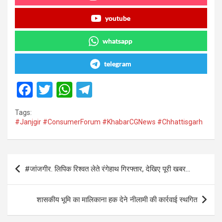
youtube
whatsapp
telegram
F
T
W
T
a
wi
h
el
Tags:
ce
tt
at
e
#Janjgir #ConsumerForum #KhabarCGNews #Chhattisgarh
b
er
s
gr
o
A
a
Post
o
p
m
#जांजगीर. लिपिक रिश्वत लेते रंगेहाथ गिरफ्तार, देखिए पूरी खबर…
navigation
k
p
शासकीय भूमि का मालिकाना हक देने नीलामी की कार्रवाई स्थगित