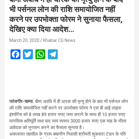
भी पर्सनल लोन की राशि समायोजित नहीं
करने पर उपभोक्ता फोरम ने सुनाया फैसला,
देखिए क्या दिया आदेश…
March 20, 2020
Khabar CG News
F
T
W
T
a
wi
h
el
ce
tt
at
e
b
er
s
gr
o
A
a
o
p
m
जांजगीर-चाम्पा.
बीमा अवधि में ही धारक की मृत्यु होने के बाद भी पर्सनल लोन
की राशि समायोजित नहीं करने पर उपभोक्ता फोरम ने एस बी आई लाइफ
k
p
इंश्योरेंस को 8 लाख 89 हजार रुपए जमा कराने के साथ ही 10 हजार रुपए
मानसिक क्षतिपूर्ति तथा वाद व्यय स्वरूप 3000 हजार रुपए एक माह के भीतर
आवेदक को भुगतान करने का फैसला सुनाया है।
अकलतरा तहसील के ग्राम बम्हनीन निवासी श्रीमती शुकवारा टंडन के पति