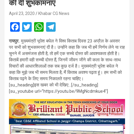
की दी शुभकामनाएं
April 23, 2020
Khabar CG News
F
T
W
T
a
wi
h
el
रायपुर.
मुख्यमंत्री भूपेश बघेल ने विश्व किताब दिवस 23 अप्रैल के अवसर
ce
tt
at
e
पर सभी को शुभकामनाएं दी है। उन्होंने कहा कि जब भी हमें निर्णय लेने या राह
b
er
s
gr
चुनने में असमंजस होती है, तो हमें एक सच्चे दोस्त की आवश्यकता होती है।
किताबें हमारी वही सच्ची दोस्त हैं, जिनमें जीवन जीने की कला के साथ-साथ
o
A
a
विचारों की आधारशिलाओं तक सब कुछ दर्ज है। मुख्यमंत्री भूपेश बघेल ने
o
p
m
कहा कि मुझे जब भी समय मिलता है, मैं किताब अवश्य पढ़ता हूं। हम सभी को
किताब पढ़ने के लिए समय निकालते रहना चाहिए।
k
p
[su_heading]इस खबर को भी देखिए…[/su_heading]
[su_youtube url=”https://youtu.be/9MgNcdmkue4″]