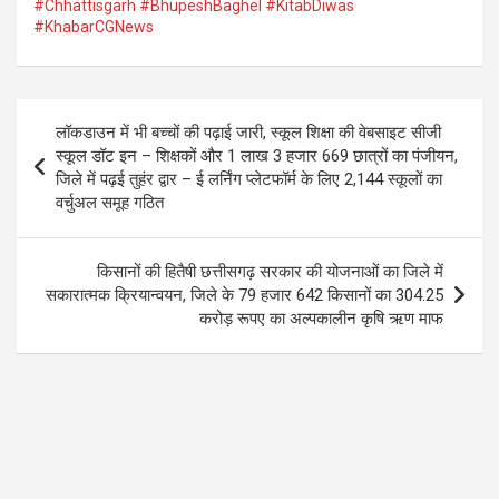
ce
tt
at
e
#Chhattisgarh #BhupeshBaghel #KitabDiwas
#KhabarCGNews
b
er
s
gr
o
A
a
o
p
m
Post
लॉकडाउन में भी बच्चों की पढ़ाई जारी, स्कूल शिक्षा की वेबसाइट सीजी
k
p
navigation
स्कूल डॉट इन – शिक्षकों और 1 लाख 3 हजार 669 छात्रों का पंजीयन,
जिले में पढ़ई तुहंर द्वार – ई लर्निंग प्लेटफॉर्म के लिए 2,144 स्कूलों का
वर्चुअल समूह गठित
किसानों की हितैषी छत्तीसगढ़ सरकार की योजनाओं का जिले में
सकारात्मक क्रियान्वयन, जिले के 79 हजार 642 किसानों का 304.25
करोड़ रूपए का अल्पकालीन कृषि ऋण माफ