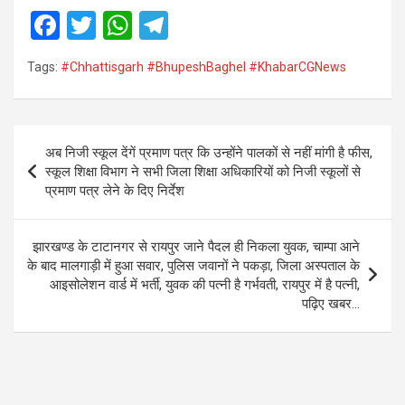
F
T
W
T
a
wi
h
el
Tags:
#Chhattisgarh #BhupeshBaghel #KhabarCGNews
ce
tt
at
e
b
er
s
gr
o
A
a
Post
अब निजी स्कूल देंगें प्रमाण पत्र कि उन्होंने पालकों से नहीं मांगी है फीस,
o
p
m
navigation
स्कूल शिक्षा विभाग ने सभी जिला शिक्षा अधिकारियों को निजी स्कूलों से
k
p
प्रमाण पत्र लेने के दिए निर्देश
झारखण्ड के टाटानगर से रायपुर जाने पैदल ही निकला युवक, चाम्पा आने
के बाद मालगाड़ी में हुआ सवार, पुलिस जवानों ने पकड़ा, जिला अस्पताल के
आइसोलेशन वार्ड में भर्ती, युवक की पत्नी है गर्भवती, रायपुर में है पत्नी,
पढ़िए खबर…