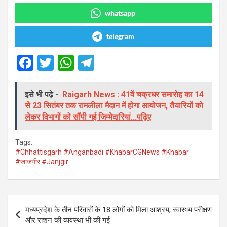
whatsapp
telegram
F
T
W
T
a
wi
h
el
ce
tt
at
e
इसे भी पढ़े -
Raigarh News : 41वें चक्रधर समारोह का 14
से 23 सितंबर तक रामलीला मैदान में होगा आयोजन, तैयारियों को
b
er
s
gr
लेकर विभागों को सौंपी गई जिम्मेदारियां...पढ़िए
o
A
a
o
p
m
Tags:
#Chhattisgarh #Anganbadi #KhabarCGNews #Khabar
k
p
#जांजगीर #Janjgir
Post
मध्यप्रदेश के तीन परिवारों के 18 लोगों को मिला आश्रय, स्वास्थ्य परीक्षण
navigation
और राशन की व्यवस्था भी की गई