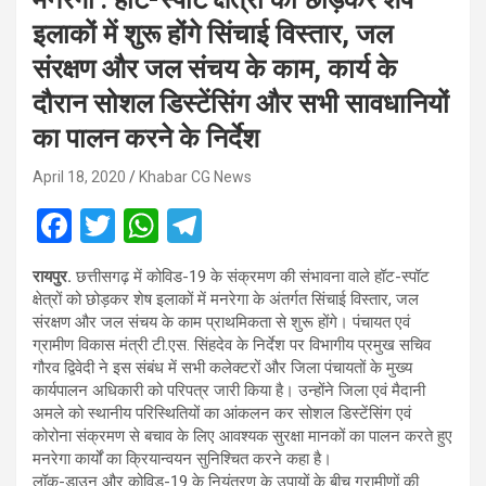
इलाकों में शुरू होंगे सिंचाई विस्तार, जल
संरक्षण और जल संचय के काम, कार्य के
दौरान सोशल डिस्टेंसिंग और सभी सावधानियों
का पालन करने के निर्देश
April 18, 2020
Khabar CG News
F
T
W
T
a
wi
h
el
रायपुर.
छत्तीसगढ़ में कोविड-19 के संक्रमण की संभावना वाले हॉट-स्पॉट
ce
tt
at
e
क्षेत्रों को छोड़कर शेष इलाकों में मनरेगा के अंतर्गत सिंचाई विस्तार, जल
b
er
s
gr
संरक्षण और जल संचय के काम प्राथमिकता से शुरू होंगे। पंचायत एवं
ग्रामीण विकास मंत्री टी.एस. सिंहदेव के निर्देश पर विभागीय प्रमुख सचिव
o
A
a
गौरव द्विवेदी ने इस संबंध में सभी कलेक्टरों और जिला पंचायतों के मुख्य
o
p
m
कार्यपालन अधिकारी को परिपत्र जारी किया है। उन्होंने जिला एवं मैदानी
अमले को स्थानीय परिस्थितियों का आंकलन कर सोशल डिस्टेंसिंग एवं
k
p
कोरोना संक्रमण से बचाव के लिए आवश्यक सुरक्षा मानकों का पालन करते हुए
मनरेगा कार्यों का क्रियान्वयन सुनिश्चित करने कहा है।
लॉक-डाउन और कोविड-19 के नियंत्रण के उपायों के बीच ग्रामीणों की