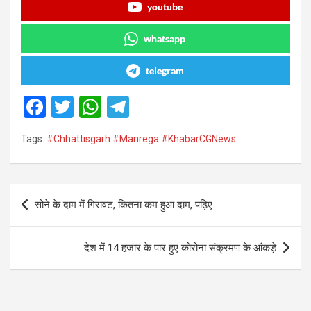
youtube
whatsapp
telegram
F
T
W
T
a
wi
h
el
Tags:
#Chhattisgarh #Manrega #KhabarCGNews
ce
tt
at
e
b
er
s
gr
o
A
a
Post
सोने के दाम में गिरावट, कितना कम हुआ दाम, पढ़िए…
o
p
m
navigation
k
p
देश में 14 हजार के पार हुए कोरोना संक्रमण के आंकड़े