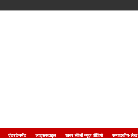
एंटरटेनमेंट
लाइफस्टाइल
खबर सीजी न्यूज़ वीडियो
सम्पादकीय-लेख