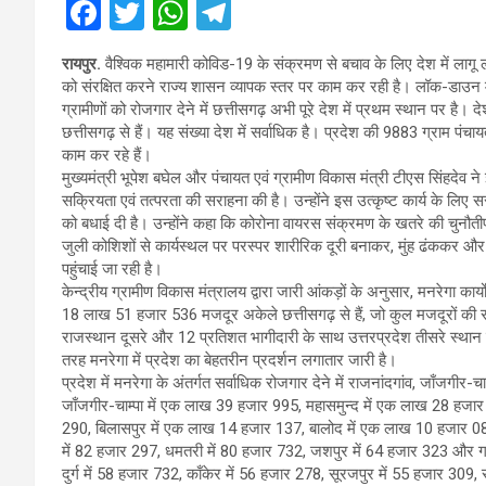
F
T
W
T
a
wi
h
el
रायपुर.
वैश्विक महामारी कोविड-19 के संक्रमण से बचाव के लिए देश में लागू 
ce
tt
at
e
को संरक्षित करने राज्य शासन व्यापक स्तर पर काम कर रही है। लॉक-डाउन में म
b
er
s
gr
ग्रामीणों को रोजगार देने में छत्तीसगढ़ अभी पूरे देश में प्रथम स्थान पर है। द
छत्तीसगढ़ से हैं। यह संख्या देश में सर्वाधिक है। प्रदेश की 9883 ग्राम पंच
o
A
a
काम कर रहे हैं।
o
p
m
मुख्यमंत्री भूपेश बघेल और पंचायत एवं ग्रामीण विकास मंत्री टीएस सिंहदेव न
सक्रियता एवं तत्परता की सराहना की है। उन्होंने इस उत्कृष्ट कार्य के लिए
k
p
को बधाई दी है। उन्होंने कहा कि कोरोना वायरस संक्रमण के खतरे की चुनौतीपूर
जुली कोशिशों से कार्यस्थल पर परस्पर शारीरिक दूरी बनाकर, मुंह ढंककर और स
पहुंचाई जा रही है।
केन्द्रीय ग्रामीण विकास मंत्रालय द्वारा जारी आंकड़ों के अनुसार, मनरेगा कार्
18 लाख 51 हजार 536 मजदूर अकेले छत्तीसगढ़ से हैं, जो कुल मजदूरों की सं
राजस्थान दूसरे और 12 प्रतिशत भागीदारी के साथ उत्तरप्रदेश तीसरे स्थान पर 
तरह मनरेगा में प्रदेश का बेहतरीन प्रदर्शन लगातार जारी है।
प्रदेश में मनरेगा के अंतर्गत सर्वाधिक रोजगार देने में राजनांदगांव, जाँजगीर
जाँजगीर-चाम्पा में एक लाख 39 हजार 995, महासमुन्द में एक लाख 28 हजा
290, बिलासपुर में एक लाख 14 हजार 137, बालोद में एक लाख 10 हजार 082,
में 82 हजार 297, धमतरी में 80 हजार 732, जशपुर में 64 हजार 323 और ग
दुर्ग में 58 हजार 732, काँकेर में 56 हजार 278, सूरजपुर में 55 हजार 309