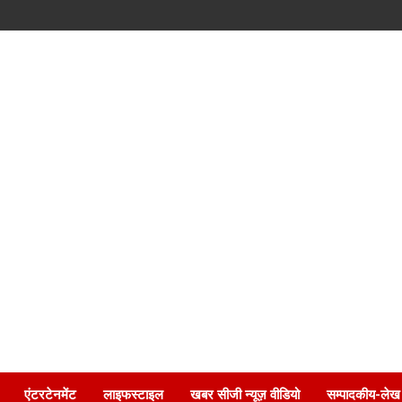
एंटरटेनमेंट
लाइफस्टाइल
खबर सीजी न्यूज़ वीडियो
सम्पादकीय-लेख