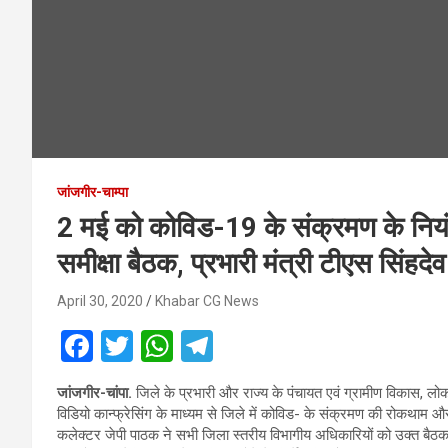
जांजगीर-चाम्पा
2 मई को कोविड-19 के संक्रमण के नियं
समीक्षा बैठक, प्रभारी मंत्री टीएस सिंहदेव 
April 30, 2020
Khabar CG News
F
T
W
T
a
wi
h
el
जांजगीर-चांपा.
जिले के प्रभारी और राज्य के पंचायत एवं ग्रामीण विकास, लोक
ce
tt
at
e
विडियो कान्फ्रेसिंग के माध्यम से जिले में कोविड- के संक्रमण की रोकथाम और
b
er
s
gr
कलेक्टर जेपी पाठक ने सभी जिला स्तरीय विभागीय अधिकारियों को उक्त बैठक