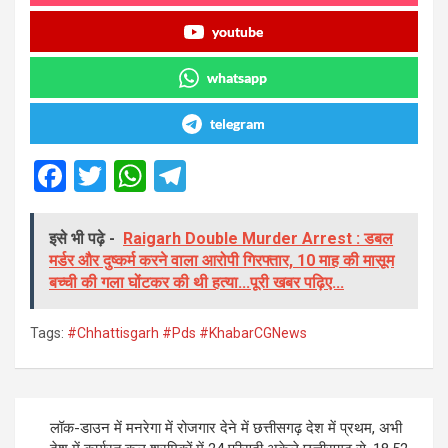
youtube
whatsapp
telegram
F
T
W
T
a
wi
h
el
ce
tt
at
e
इसे भी पढ़े -
Raigarh Double Murder Arrest : डबल
मर्डर और दुष्कर्म करने वाला आरोपी गिरफ्तार, 10 माह की मासूम
b
er
s
gr
बच्ची की गला घोंटकर की थी हत्या...पूरी खबर पढ़िए...
o
A
a
o
p
m
Tags:
#Chhattisgarh #Pds #KhabarCGNews
k
p
Post
लॉक-डाउन में मनरेगा में रोजगार देने में छत्तीसगढ़ देश में प्रथम, अभी
navigation