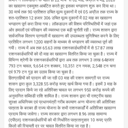
विभाग ने लॉकडाउन के पहले ही 22 मार्च से 02 माह, अप्रैल व मई, 2020
का खाद्यान्न एकमुश्त आबंटित करते हुए इसका भण्डारण शुरू कर दिया था।
30 मार्च तक 90 प्रतिशत उचित मूल्य दुकानों में एवं 05 अप्रैल तक राज्य के
शत-प्रतिशत 12 हजार 306 उचित मूल्य दुकानों में 02 माह का खाद्यान्न
भण्डारण पूर्ण करा लिया गया। लॉकडाउन की विशम परिस्थितियों में जहां एक
ओर हमालों एवं परिवहन की व्यवस्था एक बड़ी चुनौती रही। राज्य शासन द्वारा
सार्वजनिक वितरण प्रणाली में खाद्यान्न की उपलब्धता सुनिश्चित करने के लिए
प्रतिदिन लगभग 1200 वाहनों के माध्यम से भण्डारण की व्यवस्था पूर्ण की
गयी। राज्य में अब तक 65.63 लाख राशनकार्डधारियों में से 57.87 लाख
राशनकार्डधारियों को दोे माह का खाद्यान्न वितरित किया जा चुका है। राज्य में
विभिन्न श्रेणी के राशनकार्डधारियों द्वारा अब तक लगभग 3 लाख 64हजार
793 टन चावल, 9,654 टन शक्कर, 10,351 टन नमक, 2,548 टन चना
एवं 979 टन गुड़ का उठाव किया जा चुका है।
हितग्राहियों को प्रदान की जा रही 03 माह की राशन सामग्री पर राज्य
शासन द्वारा कुल 3,328.55 करोड़ रूपए खर्च किया गया हैं। इसमें 3 माह के
लिए प्रदान किये जा रहे अतिरिक्त चावल पर लगभग 950 करोड़ रूपये की
अनुमानित सब्सिडी राशि शामिल है। राज्य शासन द्वारा भी राश्ट्रीय खाद्य
सुरक्षा अधिनियम एवं प्रधानमंत्री गरीब कल्याण अन्न योजना की अतिरिक्त
पात्रता के बराबर ही राज्य योजना के सभी राशनकार्डों में अतिरिक्त खाद्यान्न
प्रदाय किया जावेगा। राज्य सरकार द्वारा लगभग 8.96 लाख सामान्य
(एपीएल) राशनकार्डधारियों को भी निर्धारित पात्रतानुसार 10 रूपए प्रति
किलो की रियायती दर पर चावल वितरित किया जा रहा है।