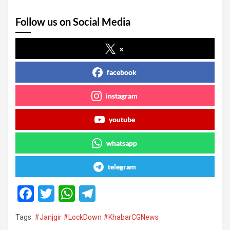
Follow us on Social Media
x
facebook
instagram
youtube
whatsapp
telegram
F
T
W
T
a
wi
h
el
Tags:
#Janjgir #LockDown #KhabarCGNews
ce
tt
at
e