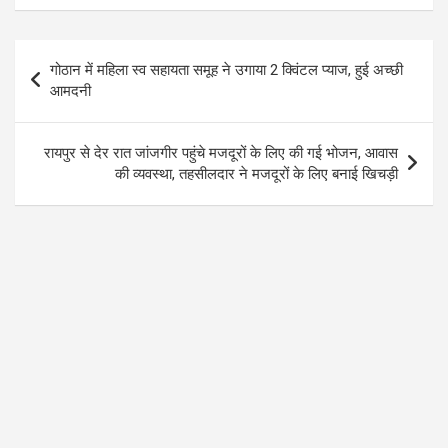
b
er
s
gr
o
A
a
Post
गोठान में महिला स्व सहायता समूह ने उगाया 2 क्विंटल प्याज, हुई अच्छी
o
p
m
navigation
आमदनी
k
p
रायपुर से देर रात जांजगीर पहुंचे मजदूरों के लिए की गई भोजन, आवास
की व्यवस्था, तहसीलदार ने मजदूरों के लिए बनाई खिचड़ी