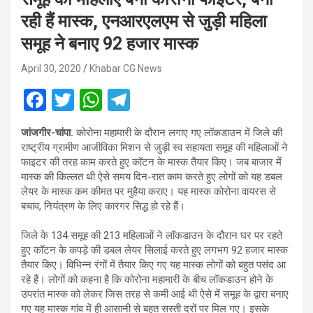
रही हैं मास्क, एनआरएलएम से जुड़ी महिला
समूह ने बनाए 92 हजार मास्क
April 30, 2020
Khabar CG News
F
T
W
T
a
wi
h
el
जांजगीर-चांपा.
कोरोना महामारी के दौरान लगाए गए लॉकडाउन में जिले की
ce
tt
at
e
राष्ट्रीय ग्रामीण आजीविका मिशन से जुड़ी स्व सहायता समूह की महिलाओं ने
b
er
s
gr
फाइटर की तरह काम करते हुए कॉटन के मास्क तैयार किए। जब बाजार में
मास्क की किल्लत थी ऐसे समय दिन-रात काम करते हुए लोगों को यह डबल
o
A
a
लेयर के मास्क कम कीमत पर मुहैया कराए। यह मास्क कोरोना वायरस से
o
p
m
बचाव, नियंत्रण के लिए कारगर सिद्ध हो रहे हैं।
k
p
जिले के 134 समूह की 213 महिलाओं ने लॉकडाउन के दौरान घर पर रहते
हुए कॉटन के कपड़े की डबल लेयर सिलाई करते हुए लगभग 92 हजार मास्क
तैयार किए। विभिन्न रंगों में तैयार किए गए यह मास्क लोगों को बहुत पसंद आ
रहे हैं। लोगों को कहना है कि कोरोना महामारी के बीच लॉकडाउन होने के
उपरांत मास्क को लेकर जिस तरह से कमी आई थी ऐसे में समूह के द्वारा बनाए
गए यह मास्क गांव में ही आसानी से बहुत सस्ती दरों पर मिल गए। इसके