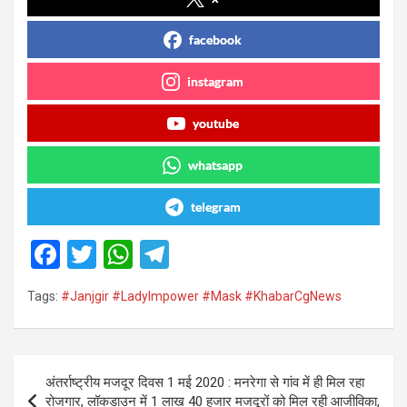
facebook
instagram
youtube
whatsapp
telegram
F
T
W
T
a
wi
h
el
Tags:
#Janjgir #LadyImpower #Mask #KhabarCgNews
ce
tt
at
e
b
er
s
gr
o
A
a
Post
अंतर्राष्ट्रीय मजदूर दिवस 1 मई 2020 : मनरेगा से गांव में ही मिल रहा
o
p
m
navigation
रोजगार, लॉकडाउन में 1 लाख 40 हजार मजदूरों को मिल रही आजीविका,