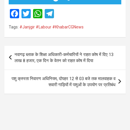
F
T
W
T
a
wi
h
el
Tags:
#Janjgir #Labour #KhabarCGNews
ce
tt
at
e
b
er
s
gr
o
A
a
Post
नवागढ़ ब्लाक के शिक्षा अधिकारी-कर्मचारियों ने राहत कोष में दिए 13
o
p
m
navigation
लाख 8 हजार, एक दिन के वेतन को राहत कोष में दिया
k
p
पशु क्रुरता निवारण अधिनियम, दोपहर 12 से 03 बजे तक मालवाहक व
सवारी गाड़ियों में पशुओं के उपयोग पर प्रतिबंध