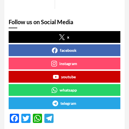
Follow us on Social Media
x
facebook
instagram
youtube
whatsapp
telegram
F
T
W
T
a
wi
h
el