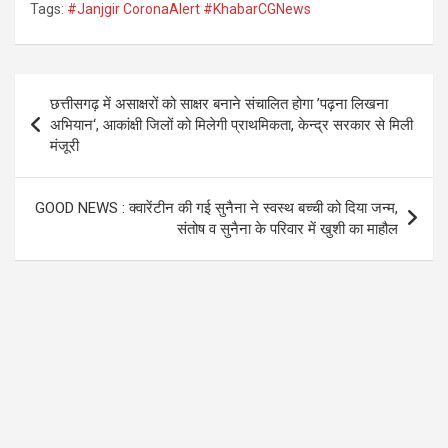
Tags:
#Janjgir CoronaAlert #KhabarCGNews
ce
tt
at
e
b
er
s
gr
o
A
a
Post
छत्तीसगढ़ में असाक्षरों को साक्षर बनाने संचालित होगा ’पढ़ना लिखना
o
p
m
navigation
अभियान‘, आकांक्षी जिलों को मिलेगी प्राथमिकता, केन्द्र सरकार से मिली
k
p
मंजूरी
GOOD NEWS : क्वारेंटीन की गई सुनैना ने स्वस्थ बच्ची को दिया जन्म,
संतोष व सुनैना के परिवार में खुशी का माहौल