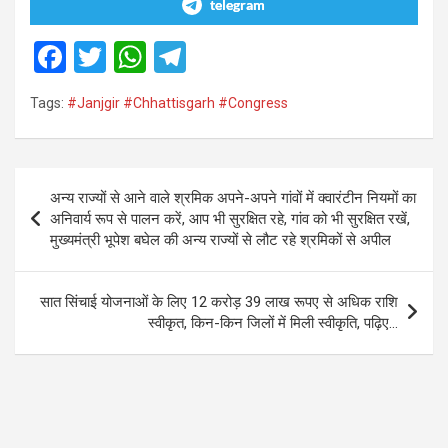
telegram
F
T
W
T
a
wi
h
el
Tags:
#Janjgir #Chhattisgarh #Congress
ce
tt
at
e
b
er
s
gr
o
A
a
Post
अन्य राज्यों से आने वाले श्रमिक अपने-अपने गांवों में क्वारंटीन नियमों का
o
p
m
navigation
अनिवार्य रूप से पालन करें, आप भी सुरक्षित रहे, गांव को भी सुरक्षित रखें,
k
p
मुख्यमंत्री भूपेश बघेल की अन्य राज्यों से लौट रहे श्रमिकों से अपील
सात सिंचाई योजनाओं के लिए 12 करोड़ 39 लाख रूपए से अधिक राशि
स्वीकृत, किन-किन जिलों में मिली स्वीकृति, पढ़िए…