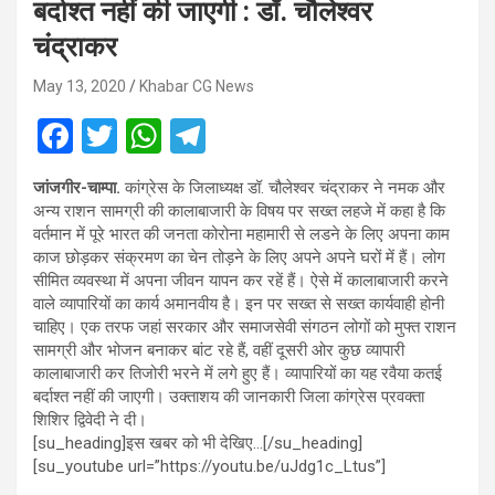
बर्दाश्त नहीं की जाएगी : डॉ. चौलेश्वर
चंद्राकर
May 13, 2020
Khabar CG News
F
T
W
T
a
wi
h
el
जांजगीर-चाम्पा.
कांग्रेस के जिलाध्यक्ष डॉ. चौलेश्वर चंद्राकर ने नमक और
ce
tt
at
e
अन्य राशन सामग्री की कालाबाजारी के विषय पर सख्त लहजे में कहा है कि
b
er
s
gr
वर्तमान में पूरे भारत की जनता कोरोना महामारी से लडने के लिए अपना काम
काज छोड़कर संक्रमण का चेन तोड़ने के लिए अपने अपने घरों में हैं। लोग
o
A
a
सीमित व्यवस्था में अपना जीवन यापन कर रहें हैं। ऐसे में कालाबाजारी करने
o
p
m
वाले व्यापारियों का कार्य अमानवीय है। इन पर सख्त से सख्त कार्यवाही होनी
चाहिए। एक तरफ जहां सरकार और समाजसेवी संगठन लोगों को मुफ्त राशन
k
p
सामग्री और भोजन बनाकर बांट रहे हैं, वहीं दूसरी ओर कुछ व्यापारी
कालाबाजारी कर तिजोरी भरने में लगे हुए हैं। व्यापारियों का यह रवैया कतई
बर्दाश्त नहीं की जाएगी। उक्ताशय की जानकारी जिला कांग्रेस प्रवक्ता
शिशिर द्विवेदी ने दी।
[su_heading]इस खबर को भी देखिए…[/su_heading]
[su_youtube url=”https://youtu.be/uJdg1c_Ltus”]