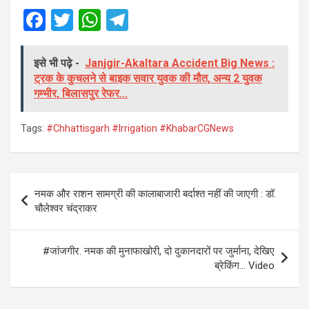
F
T
W
T
a
wi
h
el
ce
tt
at
e
इसे भी पढ़े -
Janjgir-Akaltara Accident Big News :
ट्रक के कुचलने से बाइक सवार युवक की मौत, अन्य 2 युवक
b
er
s
gr
गम्भीर, बिलासपुर रेफर...
o
A
a
o
p
m
Tags:
#Chhattisgarh #Irrigation #KhabarCGNews
k
p
Post
नमक और राशन सामग्री की कालाबाजारी बर्दाश्त नहीं की जाएगी : डॉ.
navigation
चौलेश्वर चंद्राकर
#जांजगीर. नमक की मुनाफाखोरी, दो दुकानदारों पर जुर्माना, देखिए
ब्रेकिंग… Video