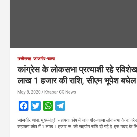
छत्तीसगढ़
जांजगीर-चाम्पा
कांग्रेस के लोकसभा प्रत्याशी रहे रविशेखर
लाख 1 हजार की राशि, सीएम भूपेश बघेल 
May 8, 2020
Khabar CG News
F
T
W
T
a
wi
h
el
जांजगीर चांपा.
मुख्यमंत्री सहायता कोष में जांजगीर-चाम्पा लोकसभा के कांग्रेस प
ce
tt
at
e
सहायता कोष में 1 लाख 1 हजार रू. की सहयोग राशि दी गई है. इस मदद के लिए 
b
er
s
gr