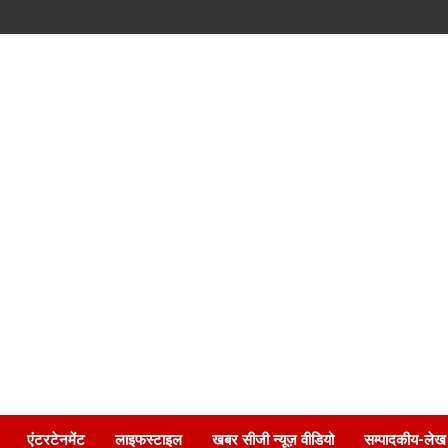
एंटरटेनमेंट
लाइफस्टाइल
खबर सीजी न्यूज़ वीडियो
सम्पादकीय-लेख