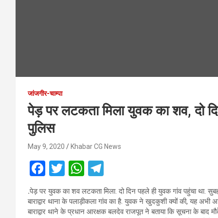
जांजगीर-चाम्पा
पेड़ पर लटकता मिला युवक का शव, दो दिन 
पुलिस
May 9, 2020
Khabar CG News
F
T
W
T
a
wi
h
el
.
पेड़ पर युवक का शव लटकता मिला. दो दिन पहले ही युवक गांव पहुंचा था. सुबह
ce
tt
at
e
बाराद्वार थाना के पलाड़ीकला गांव का है. युवक ने खुदकुशी क्यों की, यह अभी अज
b
er
s
gr
बाराद्वार थाने के प्रधान आरक्षक बलदेव राजपूत ने बताया कि सूचना के बाद 