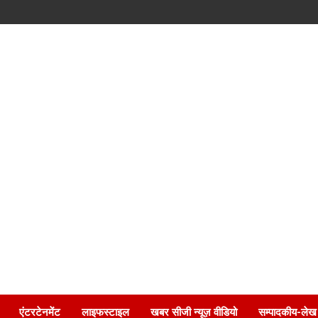
एंटरटेनमेंट
लाइफस्टाइल
खबर सीजी न्यूज़ वीडियो
सम्पादकीय-लेख