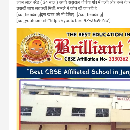
श्याम लाल बरेठ ( 34 साल ) अपने ससुराल चोरिया गांव में पत्नी और बच्चे
o
A
a
उसकी लाश लटकती मिली. मामले में जांच की जा रही है.
o
p
m
[su_heading]इस खबर को भी देखिए…[/su_heading]
[su_youtube url=”https://youtu.be/L9ZwUia90No”]
k
p