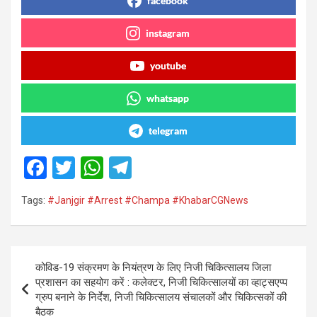
facebook
instagram
youtube
whatsapp
telegram
F
T
W
T
a
wi
h
el
Tags:
#Janjgir #Arrest #Champa #KhabarCGNews
ce
tt
at
e
b
er
s
gr
o
A
a
Post
कोविड-19 संक्रमण के नियंत्रण के लिए निजी चिकित्सालय जिला
o
p
m
navigation
प्रशासन का सहयोग करें : कलेक्टर, निजी चिकित्सालयों का व्हाट्सएप्प
k
p
ग्रुप बनाने के निर्देश, निजी चिकित्सालय संचालकों और चिकित्सकों की
बैठक