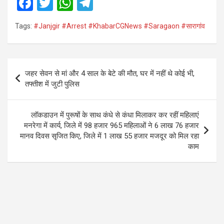
F
T
W
T
a
wi
h
el
Tags:
#Janjgir #Arrest #KhabarCGNews #Saragaon #सारागांव
ce
tt
at
e
b
er
s
gr
o
A
a
Post
जहर सेवन से मां और 4 साल के बेटे की मौत, घर में नहीं थे कोई भी,
o
p
m
navigation
तफ्तीश में जुटी पुलिस
k
p
लॉकडाउन में पुरूषों के साथ कंधे से कंधा मिलाकर कर रहीं महिलाएं
मनरेगा में कार्य, जिले में 98 हजार 965 महिलाओं ने 6 लाख 76 हजार
मानव दिवस सृजित किए, जिले में 1 लाख 55 हजार मजदूर को मिल रहा
काम