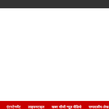
एंटरटेनमेंट
लाइफस्टाइल
खबर सीजी न्यूज़ वीडियो
सम्पादकीय-लेख