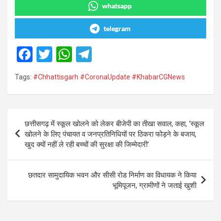
whatsapp
telegram
F
T
W
T
a
wi
h
el
Tags:
#Chhattisgarh #CoronaUpdate #KhabarCGNews
ce
tt
at
e
b
er
s
gr
o
A
a
Post
छत्तीसगढ़ में स्कूल खोलने को लेकर बीजेपी का तीखा सवाल, कहा, ‘स्कूल
o
p
m
navigation
खोलने के लिए पंचायत व जनप्रतिनिधियों पर ठिकरा फोड़ने के बजाय,
k
p
खुद क्यों नहीं ले रही बच्चों की सुरक्षा की जिम्मेदारी’
छतदार सामुदायिक भवन और सीसी रोड निर्माण का विधायक ने किया
भूमिपूजन, ग्रामीणों ने जताई खुशी