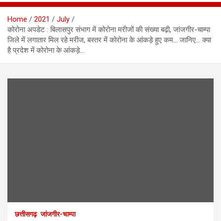
Home
2021
July
कोरोना अपडेट : बिलासपुर संभाग में कोरोना मरीजों की संख्या बढ़ी, जांजगीर-चाम्पा
जिले में लगातार मिल रहे मरीज, बस्तर में कोरोना के आंकड़े हुए कम… जानिए… क्या
है प्रदेश में कोरोना के आंकड़े…
छत्तीसगढ़
जांजगीर-चाम्पा