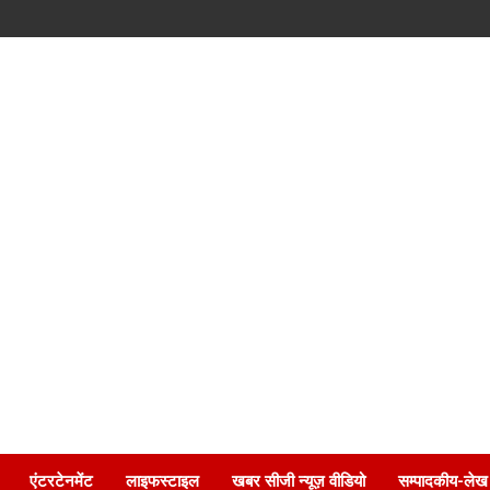
एंटरटेनमेंट
लाइफस्टाइल
खबर सीजी न्यूज़ वीडियो
सम्पादकीय-लेख