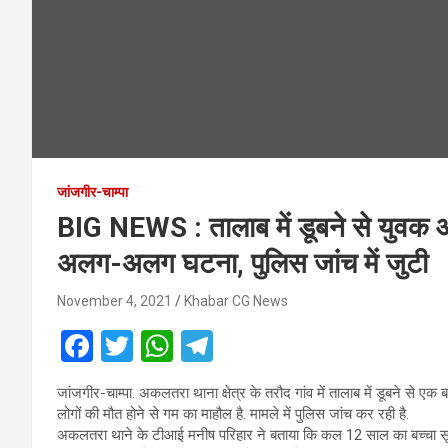
जांजगीर-चाम्पा
BIG NEWS : तालाब में डूबने से युवक और 
अलग-अलग घटना, पुलिस जांच में जुटी
November 4, 2021
Khabar CG News
F
T
W
T
a
wi
h
el
जांजगीर-चाम्पा. अकलतरा थाना क्षेत्र के तरौद गांव में तालाब में डूबने से
ce
tt
at
e
लोगों की मौत होने से गम का माहौल है. मामले में पुलिस जांच कर रही है.
b
er
s
gr
अकलतरा थाने के टीआई मनीष परिहार ने बताया कि कल 12 साल का बच्चा स