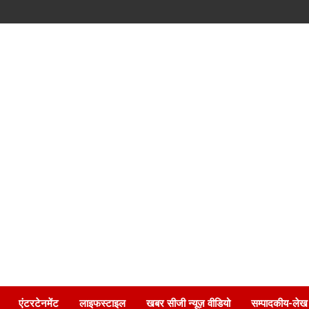
एंटरटेनमेंट
लाइफस्टाइल
खबर सीजी न्यूज़ वीडियो
सम्पादकीय-लेख