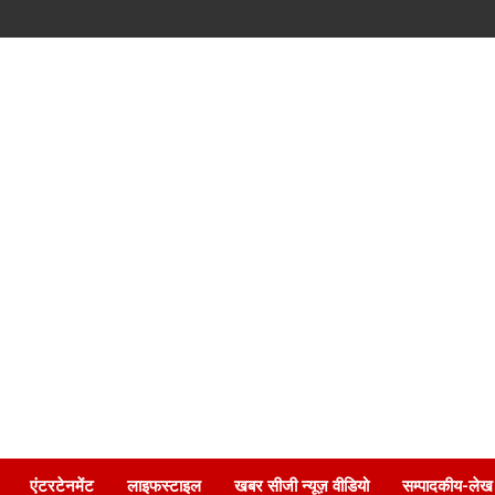
एंटरटेनमेंट
लाइफस्टाइल
खबर सीजी न्यूज़ वीडियो
सम्पादकीय-लेख