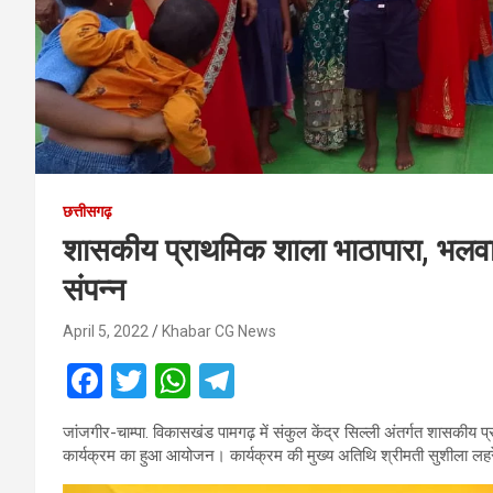
छत्तीसगढ़
शासकीय प्राथमिक शाला भाठापारा, भलवाही 
संपन्न
April 5, 2022
Khabar CG News
F
T
W
T
a
wi
h
el
जांजगीर-चाम्पा. विकासखंड पामगढ़ में संकुल केंद्र सिल्ली अंतर्गत शासकीय प्
ce
tt
at
e
कार्यक्रम का हुआ आयोजन। कार्यक्रम की मुख्य अतिथि श्रीमती सुशीला लह
b
er
s
gr