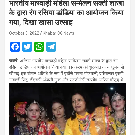
भारतीय मारवाड़ी महिला सम्मेलन सक्ती शाखा
के द्वारा रंग रसिया डांडिया का आयोजन किया
गया, दिखा खासा उत्साह
October 3, 2022
Khabar CG News
F
T
W
T
a
wi
h
el
सक्ती.
अखिल भारतीय मारवाड़ी महिला सम्मेलन सक्ती शाखा के द्वारा रंग
ce
tt
at
e
रसिया डांडिया का आयोजन किया गया. कार्यक्रम की शुरुआत कन्या पूजन से
b
er
s
gr
की गई. इस दौरान अतिथि के रूप में एडीजे ममता भोजवानी, एडिशनल एसपी
गायत्री सिंह, डीएसपी अंजली गुप्ता और एसडीओपी तस्लीम आरिफ मौजूद थे.
o
A
a
o
p
m
k
p