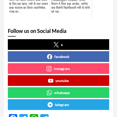
सावन का पहला रविवार, बाबा भक्तों
Chhattisgarh Weather: मौसम
के लिए रहा खास, नदी से जल भरकर
विभाग ने दिया बड़ा अपडेट, जानिए
बाबा यादराम का किया जलाभिषेक,
कब मिलेगी चिलचिलाती गर्मी से लोगों
गजब का...
को राह...
Follow us on Social Media
x
facebook
instagram
youtube
whatsapp
telegram