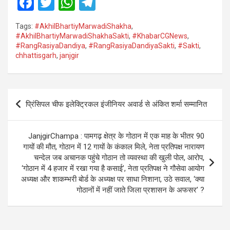
F
T
W
T
a
wi
h
el
Tags:
#AkhilBhartiyMarwadiShakha
,
ce
tt
at
e
#AkhilBhartiyMarwadiShakhaSakti
,
#KhabarCGNews
,
#RangRasiyaDandiya
,
#RangRasiyaDandiyaSakti
,
#Sakti
,
b
er
s
gr
chhattisgarh
,
janjgir
o
A
a
o
p
m
Post
k
p
प्रिंसिपल चीफ इलेक्ट्रिकल इंजीनियर अवार्ड से अंकित शर्मा सम्मानित
navigation
JanjgirChampa : पामगढ़ क्षेत्र के गोठान में एक माह के भीतर 90
गायों की मौत, गोठान में 12 गायों के कंकाल मिले, नेता प्रतिपक्ष नारायण
चन्देल जब अचानक पहुंचे गोठान तो व्यवस्था की खुली पोल, आरोप,
‘गोठान में 4 हजार में रखा गया है कसाई’, नेता प्रतिपक्ष ने गौसेवा आयोग
अध्यक्ष और शाकम्भरी बोर्ड के अध्यक्ष पर साधा निशाना, उठे सवाल, ‘क्या
गोठानों में नहीं जाते जिला प्रशासन के अफसर’ ?