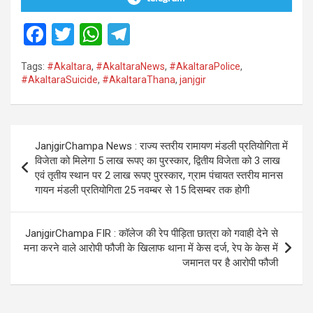
F
T
W
T
a
wi
h
el
Tags:
#Akaltara
,
#AkaltaraNews
,
#AkaltaraPolice
,
ce
tt
at
e
#AkaltaraSuicide
,
#AkaltaraThana
,
janjgir
b
er
s
gr
o
A
a
Post
o
p
m
JanjgirChampa News : राज्य स्तरीय रामायण मंडली प्रतियोगिता में
navigation
विजेता को मिलेगा 5 लाख रूपए का पुरस्कार, द्वितीय विजेता को 3 लाख
k
p
एवं तृतीय स्थान पर 2 लाख रूपए पुरस्कार, ग्राम पंचायत स्तरीय मानस
गायन मंडली प्रतियोगिता 25 नवम्बर से 15 दिसम्बर तक होगी
JanjgirChampa FIR : कॉलेज की रेप पीड़िता छात्रा को गवाही देने से
मना करने वाले आरोपी फौजी के खिलाफ थाना में केस दर्ज, रेप के केस में
जमानत पर है आरोपी फौजी