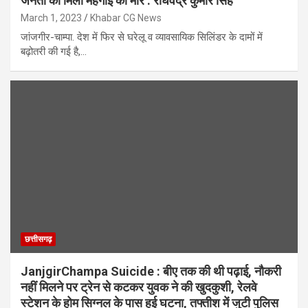
जनता को मिली महँगाई की मार : राघवेंद्र कुमार सिंह
March 1, 2023
Khabar CG News
जांजगीर-चाम्पा. देश में फिर से घरेलू व व्यावसायिक सिलिंडर के दामों में
बढ़ोतरी की गई है,…
छत्तीसगढ़
JanjgirChampa Suicide : बीए तक की थी पढ़ाई, नौकरी
नहीं मिलने पर ट्रेन से कटकर युवक ने की खुदकुशी, रेलवे
स्टेशन के होम सिग्नल के पास हुई घटना, तफ्तीश में जुटी पुलिस