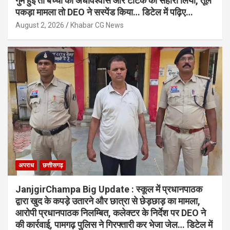
गुम हुई तो बच्चों को अंधविश्वास और टोटके का सहारा लिया, तूल
पकड़ा मामला तो DEO ने सस्पेंड किया… डिटेल में पढ़िए…
August 2, 2026
Khabar CG News
अपराध
छत्तीसगढ़
JanjgirChampa Big Update : स्कूल में प्रधानपाठक
द्वारा खुद के कपड़े उतारने और छात्रा से छेड़छाड़ का मामला,
आरोपी प्रधानपाठक निलम्बित, कलेक्टर के निर्देश पर DEO ने
की कार्रवाई, पामगढ़ पुलिस ने गिरफ्तारी कर भेजा जेल… डिटेल में