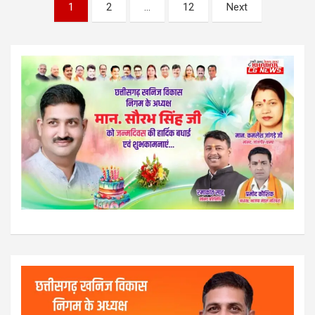
Posts
1
2
…
12
Next
pagination