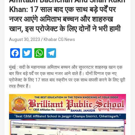
Khan: 17 साल बाद एक साथ बड़े पर्दें पर
नजर आएंगे अमिताभ बच्चन और शाहरुख
खान, इस प्रोजेक्ट के लिए दोनों ने भरी हामी
August 30, 2023
Khabar CG News
F
T
W
T
a
wi
h
el
मुंबई : सदी के महानायक अमिताभ बच्चन और सुपरस्टार शाहरुख़ खान एक
ce
tt
at
e
बार फिर बड़े पर्दें पर एक साथ नजर आने वाले हैं। दोनों दिग्गज एक नए
b
er
s
gr
प्रोजेक्ट के लिए 17 साल बाद स्क्रीन पर एक साथ वापसी करने के लिए पूरी
तरह तैयार हैं।
o
A
a
o
p
m
k
p