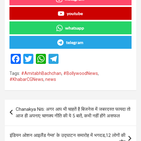
youtube
whatsapp
telegram
F
T
W
T
a
wi
h
el
Tags:
#AmitabhBachchan
,
#BollywoodNews
,
ce
tt
at
e
#KhabarCGNews
,
news
b
er
s
gr
o
A
a
Post
o
p
m
Chanakya Niti: अगर आप भी चाहतें है बिजनेस में जबरदस्त फायदा तो
navigation
आज ही अपनाए चाणक्य नीति की ये 5 बातें, कभी नहीं होंगे असफल
k
p
इंडियन ओशन आइलैंड गेम्स’ के उद्घाटन समारोह में भगदड,12 लोगों की