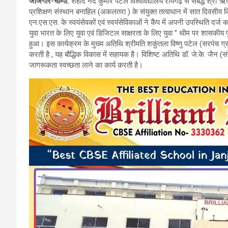
जांजगीर-चाम्पा.
शहीद नंद कुमार पटेल विश्वविद्यालय रायगढ़ से संबद्ध श्री
ce
tt
at
e
प्रशिक्षण संस्थान बनाहिल (अकलतरा ) के संयुक्त तत्वाधान में सात दिवसीय
b
er
s
gr
एन.एस.एस. के स्वयंसेवकों एवं स्वयंसेविकाओं ने कैंप में अपनी उपस्थिति दर्ज करा
युवा भारत के लिए युवा एवं डिजिटल साक्षरता के लिए युवा ” थीम पर शासकीय
o
A
a
हुआ। इस कार्यक्रम के मुख्य अतिथि श्रीमति शकुंतला विष्णु पटेल (सरपंच ग
o
p
m
करती है , यह बौद्धिक विकास में सहायक है। विशिष्ट अतिथि डॉ. जे.के. जैन (
जागरूकता स्वच्छता लाने का कार्य करती है।
k
p