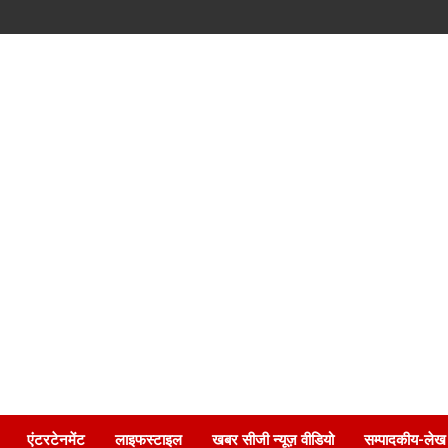
एंटरटेनमेंट
लाइफस्टाइल
खबर सीजी न्यूज़ वीडियो
सम्पादकीय-लेख