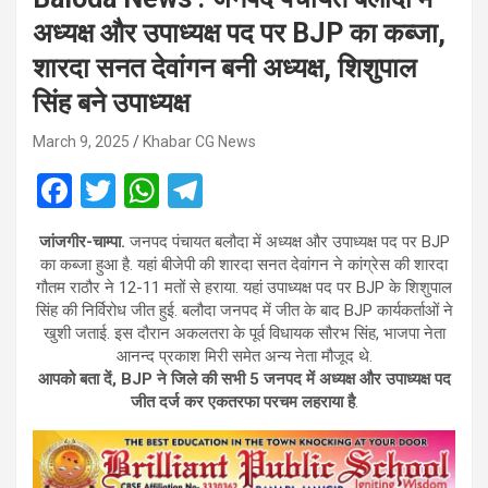
अध्यक्ष और उपाध्यक्ष पद पर BJP का कब्जा,
शारदा सनत देवांगन बनी अध्यक्ष, शिशुपाल
सिंह बने उपाध्यक्ष
March 9, 2025
Khabar CG News
F
T
W
T
a
wi
h
el
जांजगीर-चाम्पा.
जनपद पंचायत बलौदा में अध्यक्ष और उपाध्यक्ष पद पर BJP
ce
tt
at
e
का कब्जा हुआ है. यहां बीजेपी की शारदा सनत देवांगन ने कांग्रेस की शारदा
b
er
s
gr
गौतम राठौर ने 12-11 मतों से हराया. यहां उपाध्यक्ष पद पर BJP के शिशुपाल
सिंह की निर्विरोध जीत हुई. बलौदा जनपद में जीत के बाद BJP कार्यकर्ताओं ने
o
A
a
खुशी जताई. इस दौरान अकलतरा के पूर्व विधायक सौरभ सिंह, भाजपा नेता
o
p
m
आनन्द प्रकाश मिरी समेत अन्य नेता मौजूद थे.
आपको बता दें, BJP ने जिले की सभी 5 जनपद में अध्यक्ष और उपाध्यक्ष पद
k
p
जीत दर्ज कर एकतरफा परचम लहराया है
.