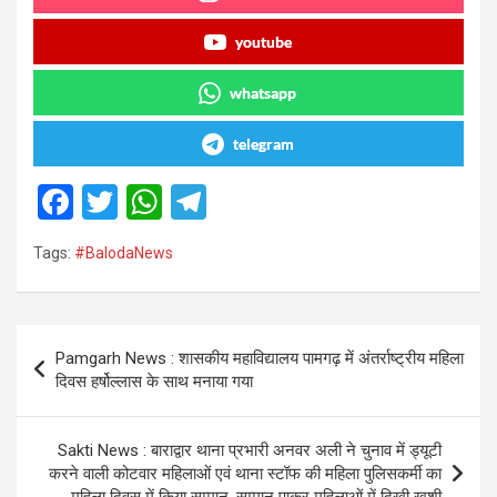
youtube
whatsapp
telegram
F
T
W
T
a
wi
h
el
Tags:
#BalodaNews
ce
tt
at
e
b
er
s
gr
o
A
a
Post
Pamgarh News : शासकीय महाविद्यालय पामगढ़ में अंतर्राष्ट्रीय महिला
o
p
m
navigation
दिवस हर्षोल्लास के साथ मनाया गया
k
p
Sakti News : बाराद्वार थाना प्रभारी अनवर अली ने चुनाव में ड्यूटी
करने वाली कोटवार महिलाओं एवं थाना स्टॉफ की महिला पुलिसकर्मी का