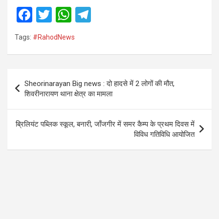
F
T
W
T
a
wi
h
el
Tags:
#RahodNews
ce
tt
at
e
b
er
s
gr
o
A
a
Post
Sheorinarayan Big news : दो हादसे में 2 लोगों की मौत,
o
p
m
navigation
शिवरीनारायण थाना क्षेत्र का मामला
k
p
ब्रिलियंट पब्लिक स्कूल, बनारी, जाँजगीर में समर कैम्प के प्रथम दिवस में
विविध गतिविधि आयोजित