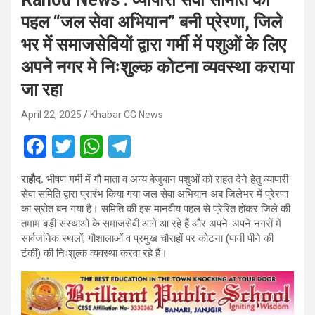
पहल “जल सेवा अभियान” बनी प्रेरणा, जिले
भर में समाजसेवियों द्वारा गर्मी में पशुओं के लिए
अपने नगर मे निःशुल्क कोटना व्यवस्था कराया
जा रहा
April 22, 2025
Khabar CG News
F
T
W
T
a
wi
h
el
राहौद.
भीषण गर्मी में गौ माता व अन्य बेजुबान पशुओं को राहत देने हेतु व्यापारी
ce
tt
at
e
सेवा समिति द्वारा प्रारंभ किया गया जल सेवा अभियान अब जिलेभर में प्रेरणा
b
er
s
gr
का स्रोत बन गया है। समिति की इस मानवीय पहल से प्रेरित होकर जिले की
तमाम बड़ी संस्थाओं के समाजसेवी आगे आ रहे हैं और अपने-अपने नगरों में
o
A
a
सार्वजनिक स्थलों, गौशालाओं व प्रमुख चौराहों पर कोटना (पानी पीने की
o
p
m
टंकी) की निःशुल्क व्यवस्था करवा रहे हैं।
k
p