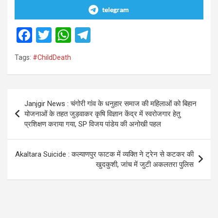
telegram
F
T
W
T
a
wi
h
el
Tags:
#ChildDeath
ce
tt
at
e
b
er
s
gr
o
A
a
Post
Janjgir News : चंगोरी गांव के धनुहार समाज की महिलाओं को बिहान
o
p
m
navigation
योजनाओं के तहत जुड़वाकर कृषि विज्ञान केंद्र में स्वरोजगार हेतु
k
p
प्रशिक्षण कराया गया, SP विजय पांडेय की अनोखी पहल
Akaltara Suicide : कल्याणपुर फाटक में व्यक्ति ने ट्रेन से कटकर की
खुदकुशी, जांच में जुटी अकलतरा पुलिस