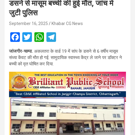
डसने से मासूम बच्ची की हुई मौत, जांच में
जुटी पुलिस
September 16, 2025
Khabar CG News
F
T
W
T
a
wi
h
el
जांजगीर-चाम्पा.
अकलतरा के वार्ड 19 में सांप के डसने से 6 वर्षीय मासूम
ce
tt
at
e
संध्या केंवट की मौत हो गई. सामुदायिक स्वास्थ्य केंद्र ले जाने पर डॉक्टर ने
b
er
s
gr
बच्ची को मृत घोषित कर दिया.
o
A
a
o
p
m
k
p