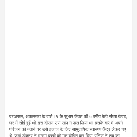
दरअसल, अकलतरा के वार्ड 19 के सुभाष केंवट की 6 वर्षीय बेटी संध्या केंवट,
घर में सोई हुई थी. इस दौरान उसे सांप ने डस लिया था. इसके बारे में अपने
परिजन को बताने पर उसे इलाज के लिए सामुदायिक स्वास्थ्य केंद्र लेकर गए
थे, जहां डॉक्टर ने मासूम बच्ची को मृत घोषित कर दिया. पुलिस ने शव का