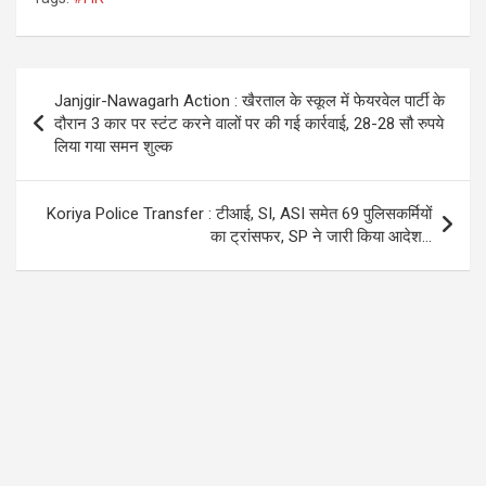
ce
tt
at
e
b
er
s
gr
o
A
a
Post
Janjgir-Nawagarh Action : खैरताल के स्कूल में फेयरवेल पार्टी के
o
p
m
navigation
दौरान 3 कार पर स्टंट करने वालों पर की गई कार्रवाई, 28-28 सौ रुपये
k
p
लिया गया समन शुल्क
Koriya Police Transfer : टीआई, SI, ASI समेत 69 पुलिसकर्मियों
का ट्रांसफर, SP ने जारी किया आदेश…