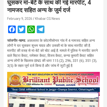
घुसकर मां-बेटे के साथ की गई मारपीट, 4
नामजद सहित अन्य के जुर्म दर्ज
February 9, 2026
Khabar CG News
F
T
W
T
a
wi
h
el
जांजगीर-चाम्पा.
अकलतरा के कोटमीसोनार गांव में 4 नामजद सहित अन्य
ce
tt
at
e
लोगों ने घर घुसकर शुभम यादव और उसकी मां के साथ मारपीट की है.
b
er
s
gr
मारपीट की वजह से मां-बेटे को चोट आई है. मामले में पुलिस ने मारपीट करने
वाले चिटरा केंवट, रामेश्वर केंवट, विजय केंवट, कन्या कुमारी केंवट सहित
o
A
a
अन्य लोगों के खिलाफ BNS की धारा 115 (2), 296, 331 (6), 351 (3),
o
p
m
3(5) के तहत जुर्म दर्ज किया है और जांच में जुटी हुई है.
k
p