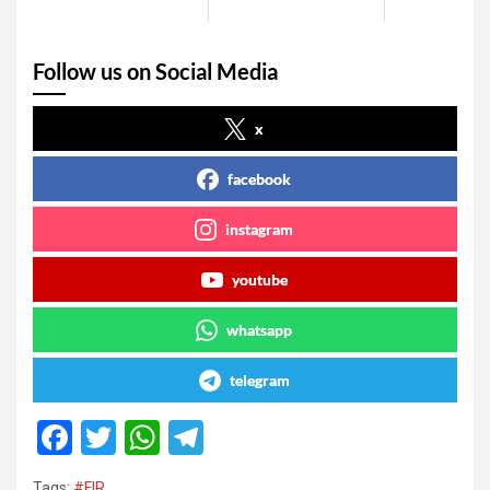
Follow us on Social Media
x
facebook
instagram
youtube
whatsapp
telegram
F
T
W
T
a
wi
h
el
Tags:
#FIR