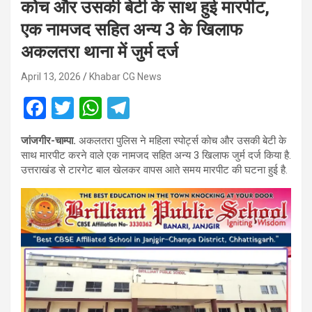
कोच और उसकी बेटी के साथ हुई मारपीट,
एक नामजद सहित अन्य 3 के खिलाफ
अकलतरा थाना में जुर्म दर्ज
April 13, 2026
Khabar CG News
F
T
W
T
a
wi
h
el
जांजगीर-चाम्पा.
अकलतरा पुलिस ने महिला स्पोर्ट्स कोच और उसकी बेटी के
ce
tt
at
e
साथ मारपीट करने वाले एक नामजद सहित अन्य 3 खिलाफ जुर्म दर्ज किया है.
b
er
s
gr
उत्तराखंड से टारगेट बाल खेलकर वापस आते समय मारपीट की घटना हुई है.
o
A
a
o
p
m
k
p