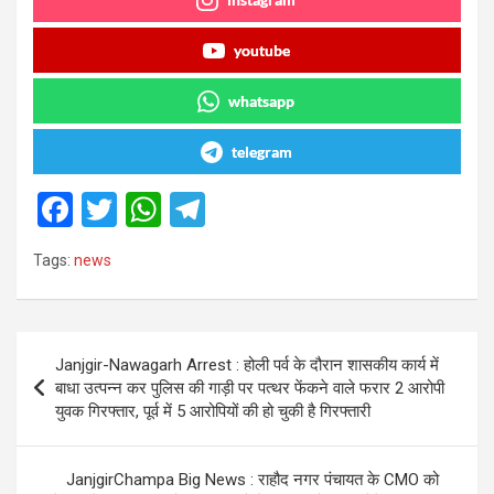
youtube
whatsapp
telegram
F
T
W
T
a
wi
h
el
Tags:
news
ce
tt
at
e
b
er
s
gr
o
A
a
Post
Janjgir-Nawagarh Arrest : होली पर्व के दौरान शासकीय कार्य में
o
p
m
navigation
बाधा उत्पन्न कर पुलिस की गाड़ी पर पत्थर फेंकने वाले फरार 2 आरोपी
k
p
युवक गिरफ्तार, पूर्व में 5 आरोपियों की हो चुकी है गिरफ्तारी
JanjgirChampa Big News : राहौद नगर पंचायत के CMO को