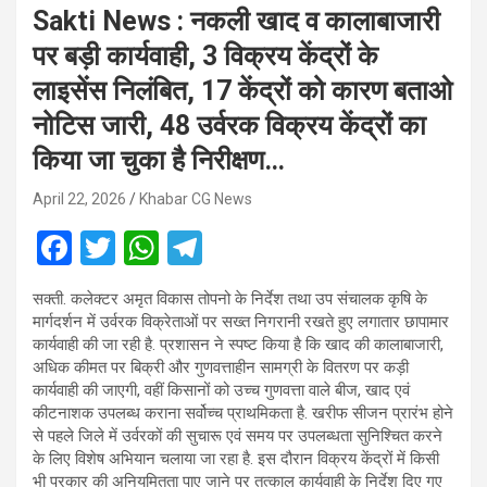
Sakti News : नकली खाद व कालाबाजारी
पर बड़ी कार्यवाही, 3 विक्रय केंद्रों के
लाइसेंस निलंबित, 17 केंद्रों को कारण बताओ
नोटिस जारी, 48 उर्वरक विक्रय केंद्रों का
किया जा चुका है निरीक्षण…
April 22, 2026
Khabar CG News
F
T
W
T
a
wi
h
el
सक्ती. कलेक्टर अमृत विकास तोपनो के निर्देश तथा उप संचालक कृषि के
ce
tt
at
e
मार्गदर्शन में उर्वरक विक्रेताओं पर सख्त निगरानी रखते हुए लगातार छापामार
b
er
s
gr
कार्यवाही की जा रही है. प्रशासन ने स्पष्ट किया है कि खाद की कालाबाजारी,
अधिक कीमत पर बिक्री और गुणवत्ताहीन सामग्री के वितरण पर कड़ी
o
A
a
कार्यवाही की जाएगी, वहीं किसानों को उच्च गुणवत्ता वाले बीज, खाद एवं
o
p
m
कीटनाशक उपलब्ध कराना सर्वोच्च प्राथमिकता है. खरीफ सीजन प्रारंभ होने
से पहले जिले में उर्वरकों की सुचारू एवं समय पर उपलब्धता सुनिश्चित करने
k
p
के लिए विशेष अभियान चलाया जा रहा है. इस दौरान विक्रय केंद्रों में किसी
भी प्रकार की अनियमितता पाए जाने पर तत्काल कार्यवाही के निर्देश दिए गए