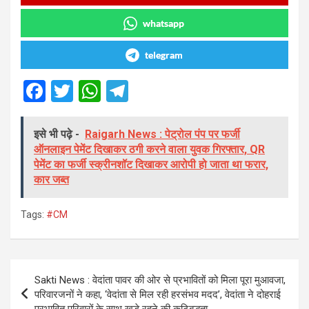
whatsapp
telegram
F
T
W
T
a
wi
h
el
ce
tt
at
e
इसे भी पढ़े -
Raigarh News : पेट्रोल पंप पर फर्जी
ऑनलाइन पेमेंट दिखाकर ठगी करने वाला युवक गिरफ्तार, QR
b
er
s
gr
पेमेंट का फर्जी स्क्रीनशॉट दिखाकर आरोपी हो जाता था फरार,
o
A
a
कार जब्त
o
p
m
Tags:
#CM
k
p
Post
Sakti News : वेदांता पावर की ओर से प्रभावितों को मिला पूरा मुआवजा,
navigation
परिवारजनों ने कहा, ‘वेदांता से मिल रही हरसंभव मदद’, वेदांता ने दोहराई
प्रभावित परिवारों के साथ खड़े रहने की कटिबद्धता