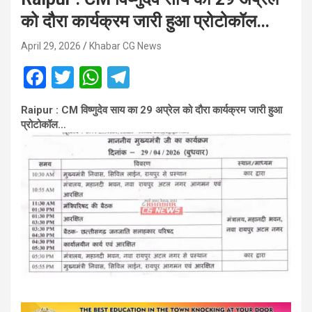
को दौरा कार्यक्रम जारी हुआ प्रोटोकॉल…
April 29, 2026
Khabar CG News
F
T
W
T
a
wi
h
el
Raipur : CM विष्णुदेव साय का 29 अप्रेल को दौरा कार्यक्रम जारी हुआ
ce
tt
at
e
प्रोटोकॉल…
b
er
s
gr
o
A
a
o
p
m
k
p