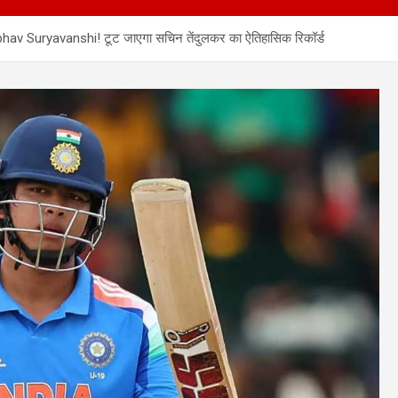
aibhav Suryavanshi! टूट जाएगा सचिन तेंदुलकर का ऐतिहासिक रिकॉर्ड