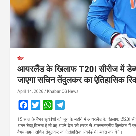
खेल
आयरलैंड के खिलाफ T20I सीरीज में डेब
जाएगा सचिन तेंदुलकर का ऐतिहासिक रिकॉ
April 14, 2026
Khabar CG News
F
T
W
T
a
wi
h
el
15 साल के वैभव सूर्यवंशी को जून के महीने में आयरलैंड के खिलाफ टी20I सी
ce
tt
at
e
अगर डेब्यू मिलता है तो वह अपने देश की तरफ से अंतरराष्ट्रीय क्रिकेट में प्र
b
er
s
gr
वैभव महान सचिन तेंदुलकर का ऐतिहासिक रिकॉर्ड भी ध्वस्त कर देंगे।