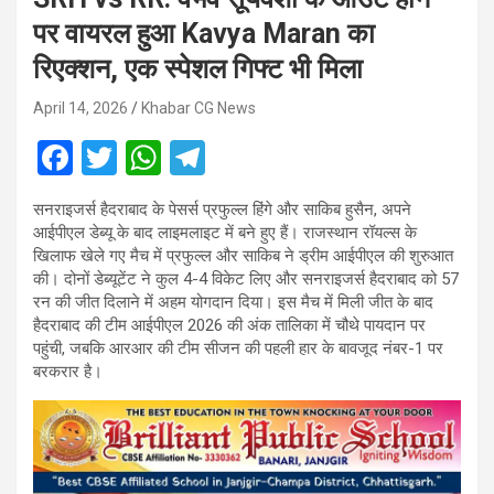
पर वायरल हुआ Kavya Maran का
रिएक्शन, एक स्पेशल गिफ्ट भी मिला
April 14, 2026
Khabar CG News
F
T
W
T
a
wi
h
el
सनराइजर्स हैदराबाद के पेसर्स प्रफुल्ल हिंगे और साकिब हुसैन, अपने
ce
tt
at
e
आईपीएल डेब्यू के बाद लाइमलाइट में बने हुए हैं। राजस्थान रॉयल्स के
b
er
s
gr
खिलाफ खेले गए मैच में प्रफुल्ल और साकिब ने ड्रीम आईपीएल की शुरुआत
की। दोनों डेब्यूटेंट ने कुल 4-4 विकेट लिए और सनराइजर्स हैदराबाद को 57
o
A
a
रन की जीत दिलाने में अहम योगदान दिया। इस मैच में मिली जीत के बाद
o
p
m
हैदराबाद की टीम आईपीएल 2026 की अंक तालिका में चौथे पायदान पर
पहुंची, जबकि आरआर की टीम सीजन की पहली हार के बावजूद नंबर-1 पर
k
p
बरकरार है।