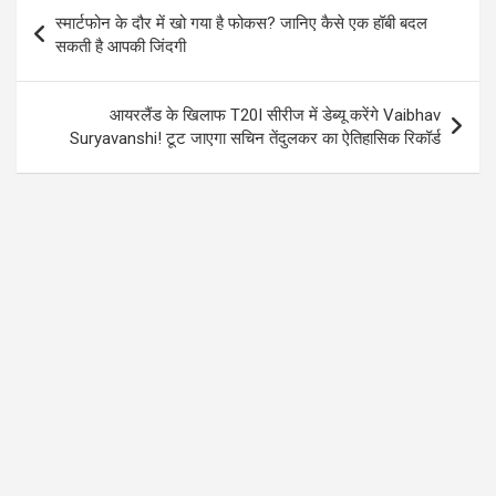
o
A
a
Post
स्मार्टफोन के दौर में खो गया है फोकस? जानिए कैसे एक हॉबी बदल
o
p
m
navigation
सकती है आपकी जिंदगी
k
p
आयरलैंड के खिलाफ T20I सीरीज में डेब्यू करेंगे Vaibhav
Suryavanshi! टूट जाएगा सचिन तेंदुलकर का ऐतिहासिक रिकॉर्ड