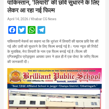
पाकिस्तान, ‘लियारी’ की छवि सुधारने के लिए
लेकर आ रहा नई फिल्म
April 14, 2026
Khabar CG News
F
T
W
T
a
wi
h
el
पाकिस्तानी मेकर्स का कहना था कि धुरंधर में लियारी की खराब छवि पेश की
ce
tt
at
e
गई और उसी को सुधारने के लिए फिल्म बनाई गई है। गल्फ न्यूज की रिपोर्ट
b
er
s
gr
के मुताबिक, मेरा लियारी के नाम एक फिल्म बनाई गई है।फिल्म की
एग्जिक्यूटिव प्रोड्यूसर आयशा उमर ने हाल ही में एक पोस्ट के जरिए फिल्म
o
A
a
की जानकारी दी।
o
p
m
k
p