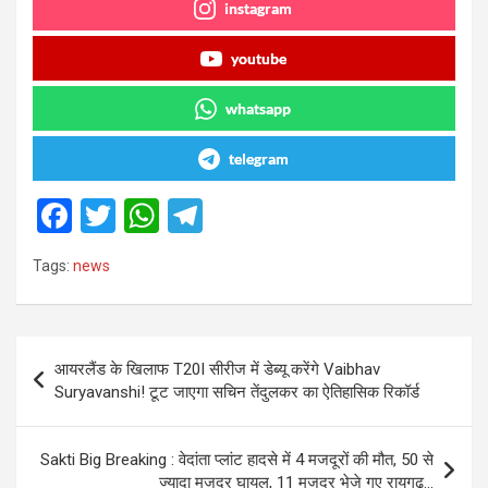
instagram
youtube
whatsapp
telegram
F
T
W
T
a
wi
h
el
Tags:
news
ce
tt
at
e
b
er
s
gr
o
A
a
Post
आयरलैंड के खिलाफ T20I सीरीज में डेब्यू करेंगे Vaibhav
o
p
m
navigation
Suryavanshi! टूट जाएगा सचिन तेंदुलकर का ऐतिहासिक रिकॉर्ड
k
p
Sakti Big Breaking : वेदांता प्लांट हादसे में 4 मजदूरों की मौत, 50 से
ज्यादा मजदूर घायल, 11 मजदूर भेजे गए रायगढ़…