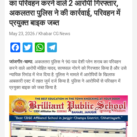
का परिवहन करने वाले 2 आरोपी गिरफ्तार,
अकलतरा पुलिस ने की कार्रवाई, परिवहन में
प्रयुक्त बाइक जब्त
May 23, 2026
Khabar CG News
F
T
W
T
a
wi
h
el
जांजगीर-चाम्पा.
अकलतरा पुलिस ने 90 पाव देशी प्लेन शराब का परिवहन
ce
tt
at
e
करने वाले आरोपी मोहित यादव, सत्यपाल नोरगे को गिरफ्तार किया है और उसे
b
er
s
gr
न्यायिक रिमांड में भेज दिया है. पुलिस ने मामले में आरोपियों के खिलाफ
आबकारी एक्ट में तहत जुर्म दर्ज किया है. पुलिस ने आरोपियों से परिवहन में
o
A
a
प्रयुक्त बाइक को जब्त किया है.
o
p
m
k
p