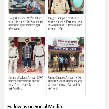
Raigarh News : पेट्रोल पंप पर
JanjgirChampa Arrest Jail :
फर्जी ऑनलाइन पेमेंट दिखाकर ठगी
आदतन बदमाश ने जिलाबदर आदेश
करने वाला युवक गिरफ्तार, QR
की अवहेलना की, 6 जिलों से बाहर
पेमेंट का फ...
रहना था, लेकिन...
Janjgir-Akaltara Arrest : JSW
JanjgirChampa Arrest : जमीन
प्लांट से कॉपर प्लेट की चोरी के
विवाद में 2 भाई ने मिलकर बड़े भाई
मामले में फरार प्लांट के 3
को खाट में बांधकर पीटा, आरोपी
इलेक्ट्रिशि...
दोनों भाई...
Follow us on Social Media