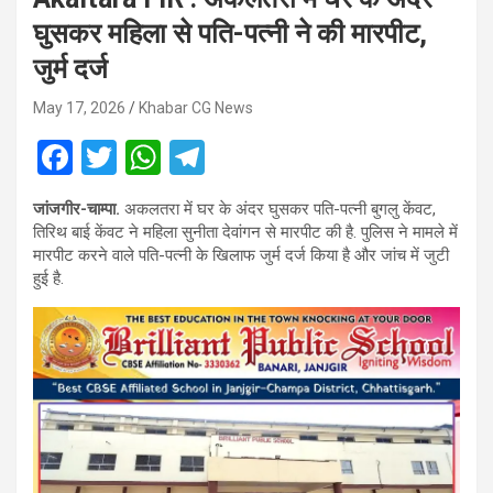
घुसकर महिला से पति-पत्नी ने की मारपीट,
जुर्म दर्ज
May 17, 2026
Khabar CG News
F
T
W
T
a
wi
h
el
जांजगीर-चाम्पा.
अकलतरा में घर के अंदर घुसकर पति-पत्नी बुगलु केंवट,
ce
tt
at
e
तिरिथ बाई केंवट ने महिला सुनीता देवांगन से मारपीट की है. पुलिस ने मामले में
b
er
s
gr
मारपीट करने वाले पति-पत्नी के खिलाफ जुर्म दर्ज किया है और जांच में जुटी
हुई है.
o
A
a
o
p
m
k
p