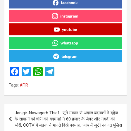
facebook
instagram
youtube
whatsapp
telegram
F
T
W
T
a
wi
h
el
Tags:
#FIR
ce
tt
at
e
b
er
s
gr
o
A
a
Post
Janjgir-Nawagarh Thief : सूने मकान से अज्ञात बदमाशों ने दहेज
o
p
m
navigation
के सामानों की चोरी की, बदमाशों ने 60 हजार के जेवर और नगदी की
k
p
चोरी, CCTV में बाइक से भागते दिखे बदमाश, जांच में जुटी नवागढ़ पुलिस