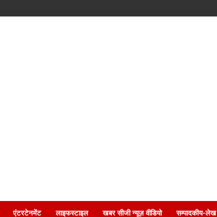
एंटरटेनमेंट
लाइफस्टाइल
खबर सीजी न्यूज़ वीडियो
सम्पादकीय-लेख