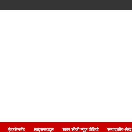
एंटरटेनमेंट
लाइफस्टाइल
खबर सीजी न्यूज़ वीडियो
सम्पादकीय-लेख