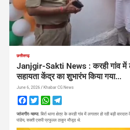
छत्तीसगढ़
Janjgir-Sakti News : करही गांव में ल
सहायता केंद्र का शुभारंभ किया गया…
June 6, 2026
Khabar CG News
F
T
W
T
a
wi
h
el
जांजगीर-चाम्पा.
बिर्रा थाना क्षेत्र के करही गांव में लगातार हो रही बड़ी वार
ce
tt
at
e
पांडेय, सक्ती एसपी प्रफुल्ल ठाकुर मौजूद थे.
b
er
s
gr