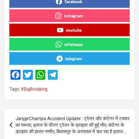
facebook
instagram
youtube
whatsapp
telegram
F
T
W
T
a
wi
h
el
Tags:
#BigBreaking
ce
tt
at
e
b
er
s
gr
o
A
a
Post
JanjgirChampa Accident Update : ट्रेलर और कंटेनर में टक्कर
o
p
m
navigation
का मामला, इलाज के दौरान ट्रेलर के ड्राइवर की हुई मौत, कंटेनर के
k
p
ड्राइवर की हालत गम्भीर, बिलासपुर के अस्पताल में चल रहा है इलाज…