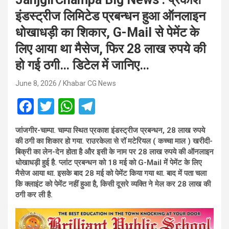
इंडस्ट्रीज लिमिटेड प्रबन्धन हुआ ऑनलाइन
धोखाधड़ी का शिकार, G-Mail से पेमेंट के
लिए आया था मैसेज, फिर 28 लाख रुपये की
हो गई ठगी… डिटेल में जानिए…
June 8, 2026
Khabar CG News
F
T
W
T
a
wi
h
el
जांजगीर-चाम्पा.
चाम्पा स्थित प्रकाश इंडस्ट्रीज प्रबन्धन, 28 लाख रुपये
ce
tt
at
e
की ठगी का शिकार हो गया. राउरकेला से रॉ मटेरियल ( कच्चा माल ) खरीदी-
b
er
s
gr
बिक्री का लेन-देन होता है और इसी के नाम पर 28 लाख रुपये की ऑनलाइन
धोखाधड़ी हुई है. प्लांट प्रबन्धन को 18 मई को G-Mail में पेमेंट के लिए
o
A
a
मैसेज आया था. इसके बाद 28 मई को पेमेंट किया गया था. बाद में पता चला
o
p
m
कि क्लाइंट को पेमेंट नहीं हुआ है, किसी दूसरे व्यक्ति ने मेल कर 28 लाख की
ठगी कर ली है.
k
p